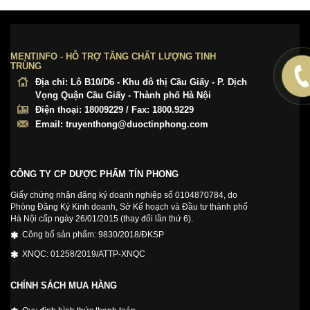
MENTINFO - HỖ TRỢ TĂNG CHẤT LƯỢNG TINH
TRÙNG
Địa chỉ:
Lô B10/D6 - Khu đô thị Cầu Giấy - P. Dịch
Vọng Quận Cầu Giấy - Thành phố Hà Nội
Điện thoại:
18009229 / Fax: 1800.9229
Email:
truyenthong@duoctinphong.com
CÔNG TY CP DƯỢC PHẨM TÍN PHONG
Giấy chứng nhận đăng ký doanh nghiệp số 0104870784, do
Phòng Đăng Ký Kinh doanh, Sở Kế hoạch và Đầu tư thành phố
Hà Nội cấp ngày 26/01/2015 (thay đổi lần thứ 6).
Công bố sản phẩm: 9830/2018/ĐKSP
XNQC: 01258/2019/ATTP-XNQC
CHÍNH SÁCH MUA HÀNG