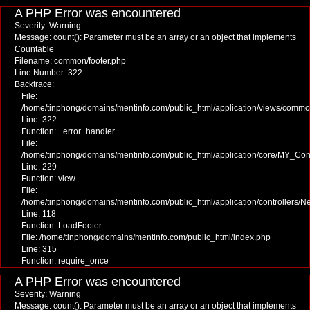
A PHP Error was encountered
Severity: Warning
Message: count(): Parameter must be an array or an object that implements
Countable
Filename: common/footer.php
Line Number: 322
Backtrace:
File:
/home/tinphong/domains/mentinfo.com/public_html/application/views/commo
Line: 322
Function: _error_handler
File:
/home/tinphong/domains/mentinfo.com/public_html/application/core/MY_Cont
Line: 229
Function: view
File:
/home/tinphong/domains/mentinfo.com/public_html/application/controllers/
Line: 118
Function: LoadFooter
File: /home/tinphong/domains/mentinfo.com/public_html/index.php
Line: 315
Function: require_once
A PHP Error was encountered
Severity: Warning
Message: count(): Parameter must be an array or an object that implements