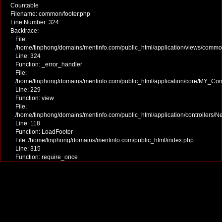
Countable
Filename: common/footer.php
Line Number: 324
Backtrace:
File:
/home/tinphong/domains/mentinfo.com/public_html/application/views/commo
Line: 324
Function: _error_handler
File:
/home/tinphong/domains/mentinfo.com/public_html/application/core/MY_Cont
Line: 229
Function: view
File:
/home/tinphong/domains/mentinfo.com/public_html/application/controllers/
Line: 118
Function: LoadFooter
File: /home/tinphong/domains/mentinfo.com/public_html/index.php
Line: 315
Function: require_once