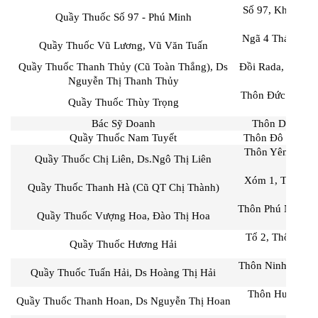
Số 97, Khu 2, X
Quầy Thuốc Số 97 - Phú Minh
Ngã 4 Thá, Xã X
Quầy Thuốc Vũ Lương, Vũ Văn Tuấn
Quầy Thuốc Thanh Thủy (Cũ Toàn Thắng), Ds
Đồi Rada, Thôn 
Nguyễn Thị Thanh Thủy
Sóc 
Thôn Đức Hậu, X
Quầy Thuốc Thùy Trọng
Bác Sỹ Doanh
Thôn Dược Hạ,
Quầy Thuốc Nam Tuyết
Thôn Đô Tân, X
Thôn Yên Ninh,
Quầy Thuốc Chị Liên, Ds.Ngô Thị Liên
Xóm 1, Thôn Đồ
Quầy Thuốc Thanh Hà (Cũ QT Chị Thành)
Sơ
Thôn Phú Ninh, 
Quầy Thuốc Vượng Hoa, Đào Thị Hoa
Tổ 2, Thôn Thái
Quầy Thuốc Hương Hải
Thôn Ninh Cầm, 
Quầy Thuốc Tuấn Hải, Ds Hoàng Thị Hải
Thôn Hương Đì
Quầy Thuốc Thanh Hoan, Ds Nguyễn Thị Hoan