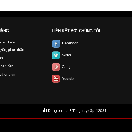
HÀNG
LIÊN KẾT VỚI CHÚNG TÔI
 thanh toán
Facebook
yển, giao nhận
twitter
nh
hoàn tiền
Google+
 thông tin
Youtube
Đang online: 3 Tổng truy cập: 12084