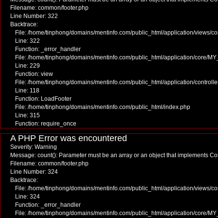
Filename: common/footer.php
Line Number: 322
Backtrace:
File: /home/tinphong/domains/mentinfo.com/public_html/application/views/c
Line: 322
Function: _error_handler
File: /home/tinphong/domains/mentinfo.com/public_html/application/core/MY
Line: 229
Function: view
File: /home/tinphong/domains/mentinfo.com/public_html/application/controll
Line: 118
Function: LoadFooter
File: /home/tinphong/domains/mentinfo.com/public_html/index.php
Line: 315
Function: require_once
A PHP Error was encountered
Severity: Warning
Message: count(): Parameter must be an array or an object that implements C
Filename: common/footer.php
Line Number: 324
Backtrace:
File: /home/tinphong/domains/mentinfo.com/public_html/application/views/c
Line: 324
Function: _error_handler
File: /home/tinphong/domains/mentinfo.com/public_html/application/core/MY