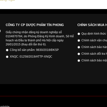
CÔNG TY CP DƯỢC PHẨM TÍN PHONG
CHÍNH SÁCH MUA 
g
Giấy chứng nhận đăng ký doanh nghiệp số
Quy định hình thức
0104870784, do Phòng Đăng Ký Kinh doanh, Sở Kế
hoạch và Đầu tư thành phố Hà Nội cấp ngày
Chính sách vận chu
26/01/2015 (thay đổi lần thứ 6).
Chính sách bảo hà
Công bố sản phẩm: 9830/2018/ĐKSP
Chính sách đổi tra 
XNQC: 01258/2019/ATTP-XNQC
Chính sách bảo mật
ountable