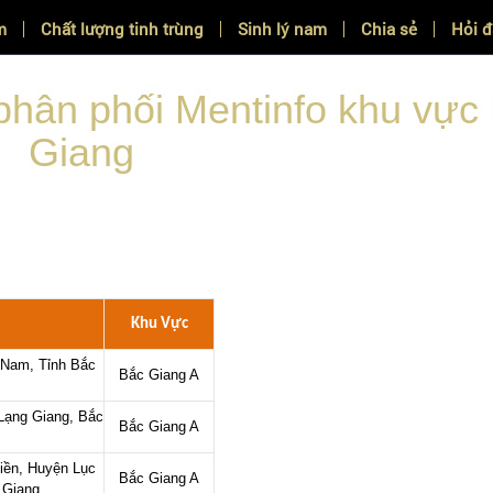
m
Chất lượng tinh trùng
Sinh lý nam
Chia sẻ
Hỏi 
ỐI MENTINFO
phân phối Mentinfo khu vực
Giang
Khu Vực
 Nam, Tỉnh Bắc
Bắc Giang A
Lạng Giang, Bắc
Bắc Giang A
iền, Huyện Lục
Bắc Giang A
c Giang