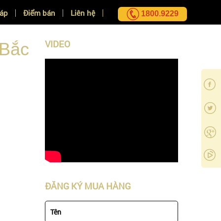
đáp
Điểm bán
Liên hệ
1800.9229
VIDEO
 Bắc
ĐĂNG KÝ MUA HÀNG