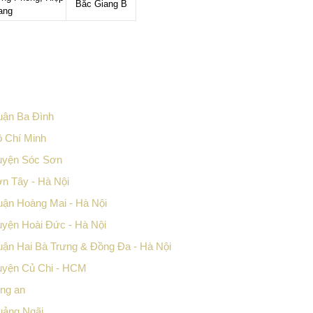
Bắc Giang B
iang
uận Ba Đình
ồ Chí Minh
Huyện Sóc Sơn
n Tây - Hà Nội
uận Hoàng Mai - Hà Nội
uyện Hoài Đức - Hà Nội
uận Hai Bà Trưng & Đồng Đa - Hà Nội
Huyện Củ Chi - HCM
ong an
uảng Ngãi