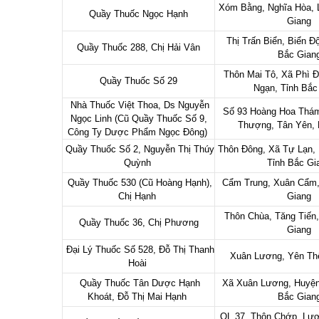
Xóm Bằng, Nghĩa Hòa, 
Quầy Thuốc Ngọc Hạnh
Giang
Thị Trấn Biển, Biển Đ
Quầy Thuốc 288, Chị Hải Vân
Bắc Gian
Thôn Mai Tô, Xã Phì Đ
Quầy Thuốc Số 29
Ngạn, Tỉnh Bắ
Nhà Thuốc Việt Thoa, Ds Nguyễn
Số 93 Hoàng Hoa Thám
Ngọc Linh (Cũ Quầy Thuốc Số 9,
Thượng, Tân Yên,
Công Ty Dược Phẩm Ngọc Đông)
Quầy Thuốc Số 2, Nguyễn Thị Thúy
Thôn Đông, Xã Tự Lạn, 
Quỳnh
Tỉnh Bắc G
Quầy Thuốc 530 (Cũ Hoàng Hạnh),
Cẩm Trung, Xuân Cẩm,
Chị Hạnh
Giang
Thôn Chùa, Tăng Tiến,
Quầy Thuốc 36, Chị Phương
Giang
Đại Lý Thuốc Số 528, Đỗ Thị Thanh
Xuân Lương, Yên Th
Hoài
Quầy Thuốc Tân Dược Hạnh
Xã Xuân Lương, Huyện
Khoát, Đỗ Thị Mai Hạnh
Bắc Gian
QL 37, Thôn Chớp, Lươ