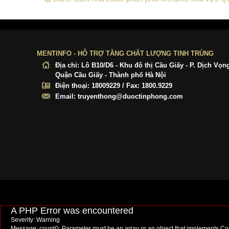
MENTINFO - HỖ TRỢ TĂNG CHẤT LƯỢNG TINH TRÙNG
Địa chỉ:
Lô B10/D6 - Khu đô thị Cầu Giấy - P. Dịch Vọn
Quận Cầu Giấy - Thành phố Hà Nội
Điện thoại:
18009229 / Fax: 1800.9229
Email:
truyenthong@duoctinphong.com
A PHP Error was encountered
Severity: Warning
Message: count(): Parameter must be an array or an object that implements C