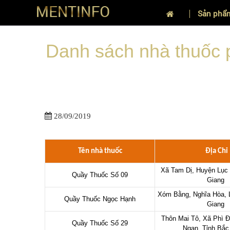
Sản phẩ
TRANG CHỦ
DANH SÁCH CÁC NHÀ THUỐC PHÂN PH
/
Danh sách nhà thuốc 
28/09/2019
Tên nhà thuốc
Địa Chỉ
Xã Tam Dị, Huyện Lục
Quầy Thuốc Số 09
Giang
Xóm Bằng, Nghĩa Hòa, 
Quầy Thuốc Ngọc Hạnh
Giang
Thôn Mai Tô, Xã Phì Đ
Quầy Thuốc Số 29
Ngạn, Tỉnh Bắ