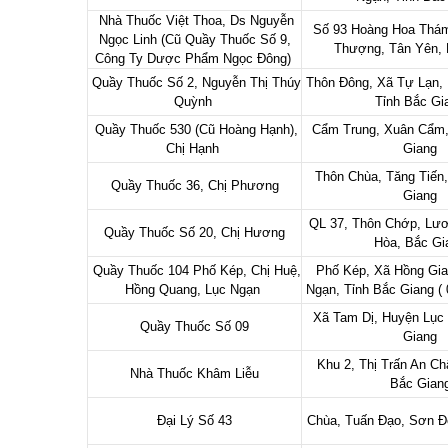
Nhà Thuốc Việt Thoa, Ds Nguyễn
Số 93 Hoàng Hoa Thám
Ngọc Linh (Cũ Quầy Thuốc Số 9,
Thượng, Tân Yên,
Công Ty Dược Phẩm Ngọc Đông)
Quầy Thuốc Số 2, Nguyễn Thị Thúy
Thôn Đông, Xã Tự Lạn, 
Quỳnh
Tỉnh Bắc G
Quầy Thuốc 530 (Cũ Hoàng Hạnh),
Cẩm Trung, Xuân Cẩm,
Chị Hạnh
Giang
Thôn Chùa, Tăng Tiến,
Quầy Thuốc 36, Chị Phương
Giang
QL 37, Thôn Chớp, Lươ
Quầy Thuốc Số 20, Chị Hương
Hòa, Bắc G
Quầy Thuốc 104 Phố Kép, Chị Huệ,
Phố Kép, Xã Hồng Gia
Hồng Quang, Lục Ngạn
Ngạn, Tỉnh Bắc Giang (
Xã Tam Dị, Huyện Lục
Quầy Thuốc Số 09
Giang
Khu 2, Thị Trấn An Ch
Nhà Thuốc Khâm Liễu
Bắc Gian
Đại Lý Số 43
Chùa, Tuấn Đạo, Sơn Đ