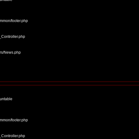
ommon/footer.php
_Controller.php
ers/News.php
ountable
ommon/footer.php
_Controller.php