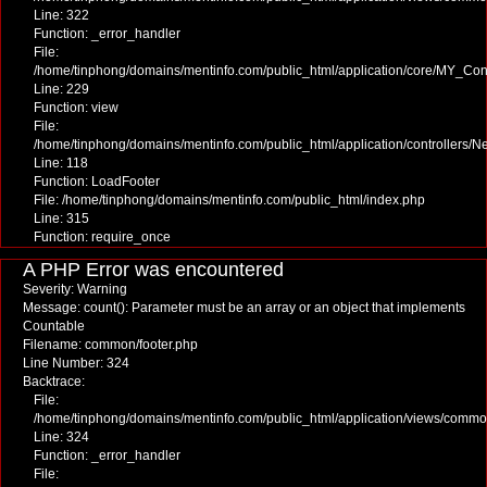
Line: 322
Function: _error_handler
File:
/home/tinphong/domains/mentinfo.com/public_html/application/core/MY_Cont
Line: 229
Function: view
File:
/home/tinphong/domains/mentinfo.com/public_html/application/controllers/
Line: 118
Function: LoadFooter
File: /home/tinphong/domains/mentinfo.com/public_html/index.php
Line: 315
Function: require_once
A PHP Error was encountered
Severity: Warning
Message: count(): Parameter must be an array or an object that implements
Countable
Filename: common/footer.php
Line Number: 324
Backtrace:
File:
/home/tinphong/domains/mentinfo.com/public_html/application/views/commo
Line: 324
Function: _error_handler
File: