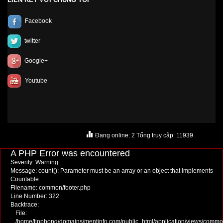
Facebook
twitter
Google+
Youtube
Đang online: 2 Tổng truy cập: 11939
A PHP Error was encountered
Severity: Warning
Message: count(): Parameter must be an array or an object that implements
Countable
Filename: common/footer.php
Line Number: 322
Backtrace:
File:
/home/tinphong/domains/mentinfo.com/public_html/application/views/commo