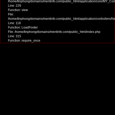
/home/tinphong/domains/mentinfo.com/public_html/application/core/MY_Cont
Line: 229
Function: view
File:
/home/tinphong/domains/mentinfo.com/public_html/application/controllers/
Line: 118
Function: LoadFooter
File: /home/tinphong/domains/mentinfo.com/public_html/index.php
Line: 315
Function: require_once