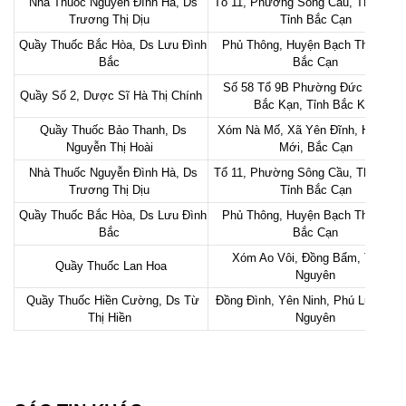
Nhà Thuốc Nguyễn Đình Hà, Ds
Tổ 11, Phường Sông Cầu, TP Bắc C
Trương Thị Dịu
Tỉnh Bắc Cạn
Quầy Thuốc Bắc Hòa, Ds Lưu Đình
Phủ Thông, Huyện Bạch Thông, Tỉ
Bắc
Bắc Cạn
Số 58 Tổ 9B Phường Đức Xuân, 
Quầy Số 2, Dược Sĩ Hà Thị Chính
Bắc Kạn, Tỉnh Bắc Kạn
Quầy Thuốc Bảo Thanh, Ds
Xóm Nà Mố, Xã Yên Đĩnh, Huyện 
Nguyễn Thị Hoài
Mới, Bắc Cạn
Nhà Thuốc Nguyễn Đình Hà, Ds
Tổ 11, Phường Sông Cầu, TP Bắc C
Trương Thị Dịu
Tỉnh Bắc Cạn
Quầy Thuốc Bắc Hòa, Ds Lưu Đình
Phủ Thông, Huyện Bạch Thông, Tỉ
Bắc
Bắc Cạn
Xóm Ao Vôi, Đồng Bẩm, TP Thái
Quầy Thuốc Lan Hoa
Nguyên
Quầy Thuốc Hiền Cường, Ds Từ
Đồng Đình, Yên Ninh, Phú Lương, T
Thị Hiền
Nguyên