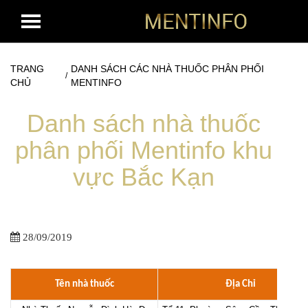
TRANG
DANH SÁCH CÁC NHÀ THUỐC PHÂN PHỐI
/
CHỦ
MENTINFO
Danh sách nhà thuốc
phân phối Mentinfo khu
vực Bắc Kạn
28/09/2019
Tên nhà thuốc
Địa Chỉ