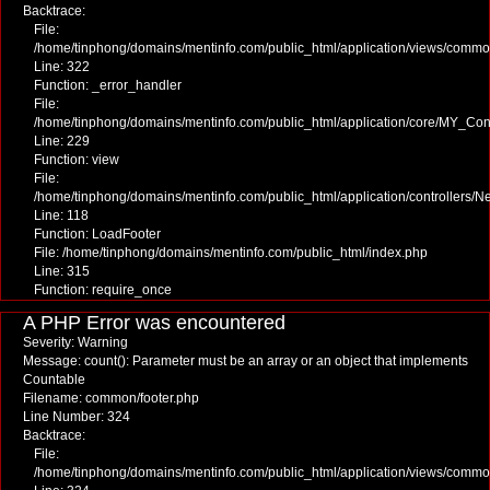
Backtrace:
File:
/home/tinphong/domains/mentinfo.com/public_html/application/views/commo
Line: 322
Function: _error_handler
File:
/home/tinphong/domains/mentinfo.com/public_html/application/core/MY_Cont
Line: 229
Function: view
File:
/home/tinphong/domains/mentinfo.com/public_html/application/controllers/
Line: 118
Function: LoadFooter
File: /home/tinphong/domains/mentinfo.com/public_html/index.php
Line: 315
Function: require_once
A PHP Error was encountered
Severity: Warning
Message: count(): Parameter must be an array or an object that implements
Countable
Filename: common/footer.php
Line Number: 324
Backtrace:
File:
/home/tinphong/domains/mentinfo.com/public_html/application/views/commo