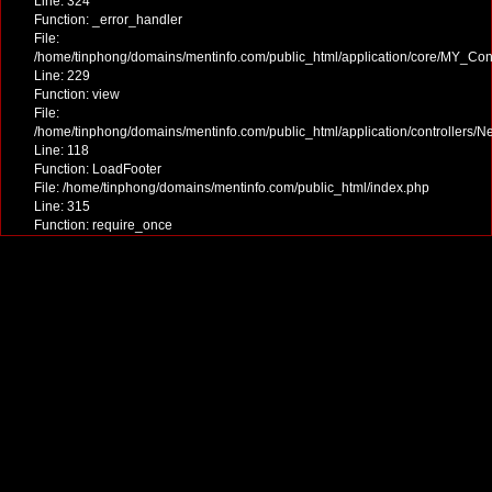
Line: 324
Function: _error_handler
File:
/home/tinphong/domains/mentinfo.com/public_html/application/core/MY_Cont
Line: 229
Function: view
File:
/home/tinphong/domains/mentinfo.com/public_html/application/controllers/
Line: 118
Function: LoadFooter
File: /home/tinphong/domains/mentinfo.com/public_html/index.php
Line: 315
Function: require_once