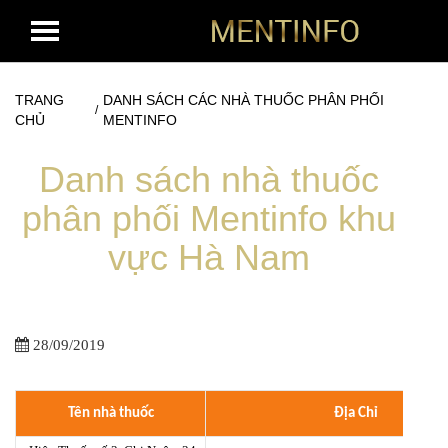
TRANG
DANH SÁCH CÁC NHÀ THUỐC PHÂN PHỐI
/
CHỦ
MENTINFO
Danh sách nhà thuốc
phân phối Mentinfo khu
vực Hà Nam
28/09/2019
Tên nhà thuốc
Địa Chỉ