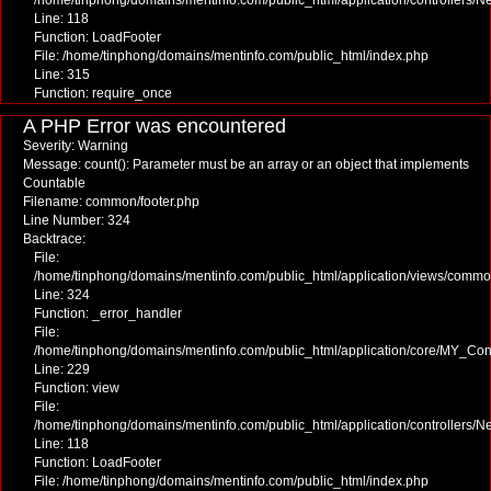
/home/tinphong/domains/mentinfo.com/public_html/application/controllers/
Line: 118
Function: LoadFooter
File: /home/tinphong/domains/mentinfo.com/public_html/index.php
Line: 315
Function: require_once
A PHP Error was encountered
Severity: Warning
Message: count(): Parameter must be an array or an object that implements
Countable
Filename: common/footer.php
Line Number: 324
Backtrace:
File:
/home/tinphong/domains/mentinfo.com/public_html/application/views/commo
Line: 324
Function: _error_handler
File:
/home/tinphong/domains/mentinfo.com/public_html/application/core/MY_Cont
Line: 229
Function: view
File:
/home/tinphong/domains/mentinfo.com/public_html/application/controllers/
Line: 118
Function: LoadFooter
File: /home/tinphong/domains/mentinfo.com/public_html/index.php