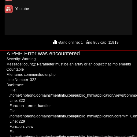
Youtube
Đang online: 1 Tổng truy cập: 11919
A PHP Error was encountered
Severity: Warning
Message: count(): Parameter must be an array or an object that implements
Countable
Filename: common/footer.php
Line Number: 322
Backtrace:
File:
/home/tinphong/domains/mentinfo.com/public_html/application/views/commo
Line: 322
Function: _error_handler
File:
/home/tinphong/domains/mentinfo.com/public_html/application/core/MY_Cont
Line: 229
Function: view
File: