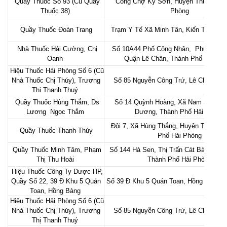
Quầy Thuốc Số 93 (Cũ Quầy
Cổng Chợ Kỳ Sơn, Huyện Thuỷ Nguyê
Thuốc 38)
Phòng
Quầy Thuốc Đoàn Trang
Trạm Y Tế Xã Minh Tân, Kiến Thụy, H
Nhà Thuốc Hải Cường, Chị
Số 10A44 Phố Công Nhân, Phường L
Oanh
Quận Lê Chân, Thành Phố Hải Ph
Hiệu Thuốc Hải Phòng Số 6 (Cũ
Nhà Thuốc Chị Thúy), Trương
Số 85 Nguyễn Công Trứ, Lê Chân, Hả
Thị Thanh Thuý
Quầy Thuốc Hùng Thắm, Ds
Số 14 Quỳnh Hoàng, Xã Nam Sơn, H
Lương Ngọc Thắm
Dương, Thành Phố Hải Phòng
Đội 7, Xã Hùng Thắng, Huyện Tiên Lãn
Quầy Thuốc Thanh Thúy
Phố Hải Phòng
Quầy Thuốc Minh Tâm, Phạm
Số 144 Hà Sen, Thị Trấn Cát Bà, Huyện
Thị Thu Hoài
Thành Phố Hải Phòng
Hiệu Thuốc Công Ty Dược HP,
Quầy Số 22, 39 Đ Khu 5 Quán
Số 39 Đ Khu 5 Quán Toan, Hồng Bàng, 
Toan, Hồng Bàng
Hiệu Thuốc Hải Phòng Số 6 (Cũ
Nhà Thuốc Chị Thúy), Trương
Số 85 Nguyễn Công Trứ, Lê Chân, Hả
Thị Thanh Thuý