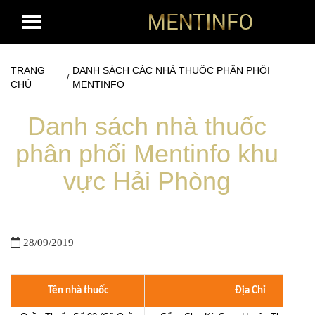
TRANG
DANH SÁCH CÁC NHÀ THUỐC PHÂN PHỐI
/
CHỦ
MENTINFO
Danh sách nhà thuốc
phân phối Mentinfo khu
vực Hải Phòng
28/09/2019
Tên nhà thuốc
Địa Chỉ