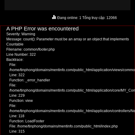
Đang online: 1 Tổng truy cập: 12066
A PHP Error was encountered
Severity: Warning
Message: count(): Parameter must be an array or an object that implements
Countable
Filename: common/footer.php
Line Number: 322
Backtrace:
File:
/home/tinphong/domains/mentinfo.com/public_html/application/views/commo
Line: 322
Function: _error_handler
File:
/home/tinphong/domains/mentinfo.com/public_html/application/core/MY_Cont
Line: 229
Function: view
File:
/home/tinphong/domains/mentinfo.com/public_html/application/controllers/
Line: 118
Function: LoadFooter
File: /home/tinphong/domains/mentinfo.com/public_html/index.php
Line: 315