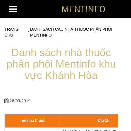
TRANG
DANH SÁCH CÁC NHÀ THUỐC PHÂN PHỐI
/
CHỦ
MENTINFO
Danh sách nhà thuốc
phân phối Mentinfo khu
vực Khánh Hòa
28/09/2019
Tên nhà thuốc
Địa Chỉ