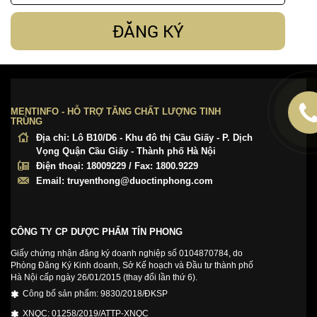
ĐĂNG KÝ
MENTINFO - HỖ TRỢ TĂNG CHẤT LƯỢNG TINH
TRÙNG
Địa chỉ:
Lô B10/D6 - Khu đô thị Cầu Giấy - P. Dịch
Vọng Quận Cầu Giấy - Thành phố Hà Nội
Điện thoại:
18009229 / Fax: 1800.9229
Email:
truyenthong@duoctinphong.com
CÔNG TY CP DƯỢC PHẨM TÍN PHONG
Giấy chứng nhận đăng ký doanh nghiệp số 0104870784, do
Phòng Đăng Ký Kinh doanh, Sở Kế hoạch và Đầu tư thành phố
Hà Nội cấp ngày 26/01/2015 (thay đổi lần thứ 6).
Công bố sản phẩm: 9830/2018/ĐKSP
XNQC: 01258/2019/ATTP-XNQC