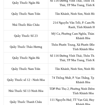
Số 116 Đường Vĩnh Thái, Thôn Thái Thông
Quầy Thuốc Ngân Hà
Thái, TP Nha Trang, Tỉnh Khánh H
Quầy Thuốc Nam Trân
Tân Khánh, Ninh Sim, Ninh Hòa, Khá
214 Nguyễn Văn Trỗi, P. Cam Phúc Bắc,
Nhà Thuốc Bảo Châu
Ranh, Tỉnh Khánh Hòa
Mỹ Ca, Phường Cam Nghĩa, Thành Phố C
Quầy Thuốc Số 23
Khánh Hòa
Thôn Phước Trung, Xã Phước Đồng, TP Nh
Quầy Thuốc Thảo Hương
Tỉnh Khánh Hòa
Số 116 Đường Vĩnh Thái, Thôn Thái Thông
Quầy Thuốc Ngân Hà
Thái, TP Nha Trang, Tỉnh Khánh H
Quầy Thuốc Nam Trân
Tân Khánh, Ninh Sim, Ninh Hòa, Khá
74 Thống Nhất, P. Vạn Thắng, Tp Nha Tra
Quầy Thuốc số 12 - Ninh Hòa
Khánh Hòa
TDP Phú Thọ 2, Phường Ninh Diêm, Thị Xã
Nhà Thuốc Số 13 Ninh Hòa
Tỉnh Khánh Hòa
111 Nguyễn Huệ, TT Vạn Giã, Huyện Vạn N
Quầy Thuốc Thanh Châu
Khánh Hòa