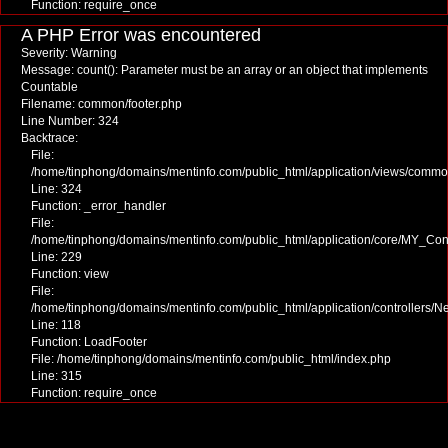
Function: require_once
A PHP Error was encountered
Severity: Warning
Message: count(): Parameter must be an array or an object that implements
Countable
Filename: common/footer.php
Line Number: 324
Backtrace:
File:
/home/tinphong/domains/mentinfo.com/public_html/application/views/commo
Line: 324
Function: _error_handler
File:
/home/tinphong/domains/mentinfo.com/public_html/application/core/MY_Cont
Line: 229
Function: view
File:
/home/tinphong/domains/mentinfo.com/public_html/application/controllers/
Line: 118
Function: LoadFooter
File: /home/tinphong/domains/mentinfo.com/public_html/index.php
Line: 315
Function: require_once