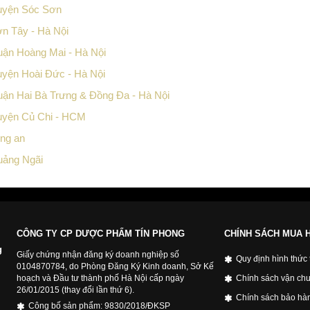
Huyện Sóc Sơn
n Tây - Hà Nội
uận Hoàng Mai - Hà Nội
uyện Hoài Đức - Hà Nội
uận Hai Bà Trưng & Đồng Đa - Hà Nội
Huyện Củ Chi - HCM
ong an
uảng Ngãi
CÔNG TY CP DƯỢC PHẨM TÍN PHONG
CHÍNH SÁCH MUA 
g
Giấy chứng nhận đăng ký doanh nghiệp số
Quy định hình thức
0104870784, do Phòng Đăng Ký Kinh doanh, Sở Kế
hoạch và Đầu tư thành phố Hà Nội cấp ngày
Chính sách vận chu
26/01/2015 (thay đổi lần thứ 6).
Chính sách bảo hà
Công bố sản phẩm: 9830/2018/ĐKSP