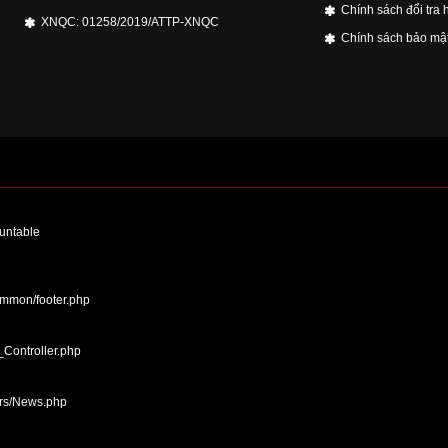
Chính sách đổi tra 
XNQC: 01258/2019/ATTP-XNQC
Chính sách bảo mật
ountable
ommon/footer.php
_Controller.php
ers/News.php