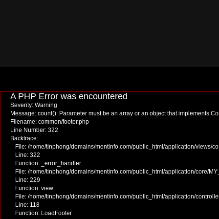
A PHP Error was encountered
Severity: Warning
Message: count(): Parameter must be an array or an object that implements C
Filename: common/footer.php
Line Number: 322
Backtrace:
File: /home/tinphong/domains/mentinfo.com/public_html/application/views/c
Line: 322
Function: _error_handler
File: /home/tinphong/domains/mentinfo.com/public_html/application/core/MY
Line: 229
Function: view
File: /home/tinphong/domains/mentinfo.com/public_html/application/controll
Line: 118
Function: LoadFooter