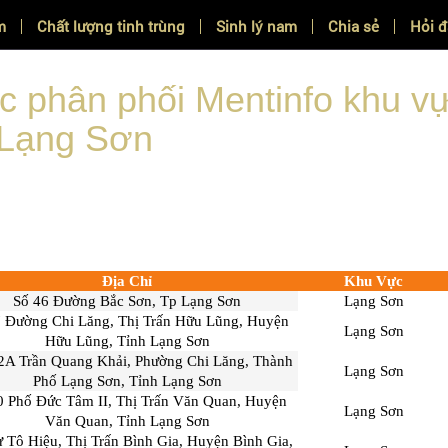
m
Chất lượng tinh trùng
Sinh lý nam
Chia sẻ
Hỏi 
ỐI MENTINFO
c phân phối Mentinfo khu v
Lạng Sơn
Địa Chỉ
Khu Vực
Số 46 Đường Bắc Sơn, Tp Lạng Sơn
Lạng Sơn
7 Đường Chi Lăng, Thị Trấn Hữu Lũng, Huyện
Lạng Sơn
Hữu Lũng, Tỉnh Lạng Sơn
2A Trần Quang Khải, Phường Chi Lăng, Thành
Lạng Sơn
Phố Lạng Sơn, Tỉnh Lạng Sơn
0 Phố Đức Tâm II, Thị Trấn Văn Quan, Huyện
Lạng Sơn
Văn Quan, Tỉnh Lạng Sơn
ư Tô Hiệu, Thị Trấn Bình Gia, Huyện Bình Gia,