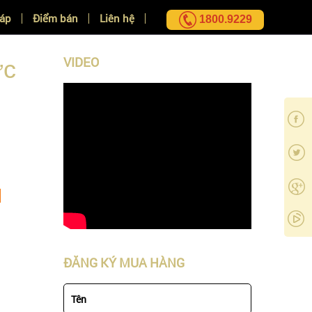
đáp
Điểm bán
Liên hệ
1800.9229
VIDEO
ực
ĐĂNG KÝ MUA HÀNG