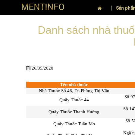
Sản phẩ
TRANG CHỦ
DANH SÁCH CÁC NHÀ THUỐC PHÂN PH
/
Danh sách nhà thuố
26/05/2020
Tên nhà thuốc
Nhà Thuốc Số 46, Ds Phùng Thị Vân
Số 9
Quầy Thuốc 44
Số 14
Quầy Thuốc Thanh Hường
Số 5
Quầy Thuốc Tuấn Mơ
Ngã t